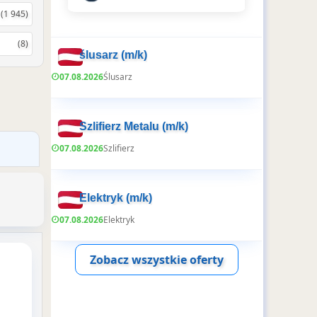
(1 945)
(8)
ślusarz (m/k)
07.08.2026
Ślusarz
Szlifierz Metalu (m/k)
07.08.2026
Szlifierz
Elektryk (m/k)
07.08.2026
Elektryk
Zobacz wszystkie oferty