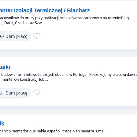
nter Izolacji Termicznej / Blacharz
cowników do pracy przy realizacji projektów zagranicznych na terenie:Belgii,
iec, Danii, Czech oraz Szw…
a - Dam pracę
aiki
y budowie farm fotowoltaicznych obecnie w PortugaliiPoszukujemy pracowników 
 monterów konstrukcji lub …
a - Dam pracę
ik
nico montador que habla español, trabajo en navarra. Email