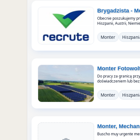
Brygadzista - Mo
Obecnie poszukujemy pra
Hiszpanii, Austrii, Niem
Monter
Hiszpani
Monter Fotowolt
Do pracy za granicą prz
doświadczeniem lub bez,
Monter
Hiszpani
Monter, Mechan
Buscho muy urgente meca