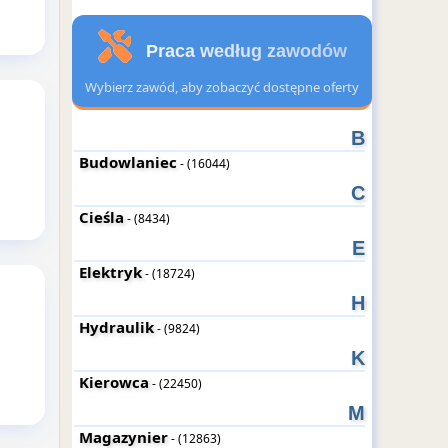
Praca według zawodów
Wybierz zawód, aby zobaczyć dostępne oferty
B
Budowlaniec
- (16044)
C
Cieśla
- (8434)
E
Elektryk
- (18724)
H
Hydraulik
- (9824)
K
Kierowca
- (22450)
M
Magazynier
- (12863)