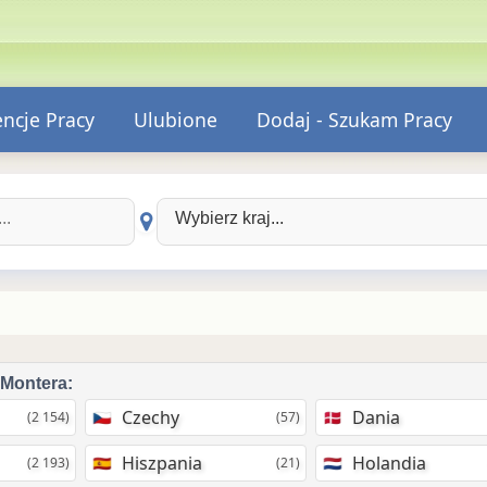
encje Pracy
Ulubione
Dodaj - Szukam Pracy
Wybierz kraj:
Montera
:
Czechy
Dania
(2 154)
(57)
Hiszpania
Holandia
(2 193)
(21)