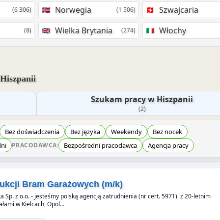
Norwegia
Szwajcaria
(6 306)
(1 506)
Wielka Brytania
Włochy
(8)
(274)
Hiszpanii
Szukam pracy w Hiszpanii
(2)
Bez doświadczenia
Bez języka
Weekendy
Bez nocek
dni
Bezpośredni pracodawca
Agencja pracy
PRACODAWCA:
ukcji Bram Garażowych (m/k)
a Sp. z o.o. - jesteśmy polską agencją zatrudnienia (nr cert. 5971) z 20-letnim
łami w Kielcach, Opol…