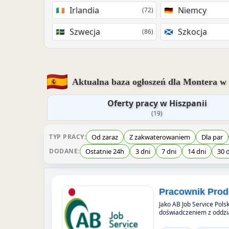
Irlandia
Niemcy
(72)
Szwecja
Szkocja
(86)
Aktualna baza ogłoszeń dla Montera w 
Oferty pracy w Hiszpanii
(19)
Od zaraz
Z zakwaterowaniem
Dla par
TYP PRACY:
Ostatnie 24h
3 dni
7 dni
14 dni
30 
DODANE:
Pracownik Prod
Jako AB Job Service Polsk
doświadczeniem z oddzia