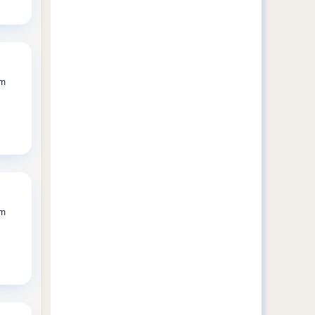
rm
rm