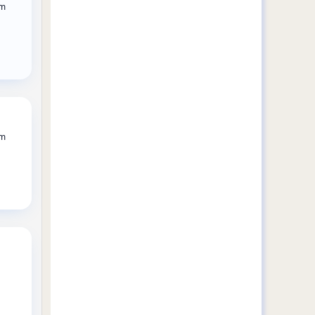
rm
rm