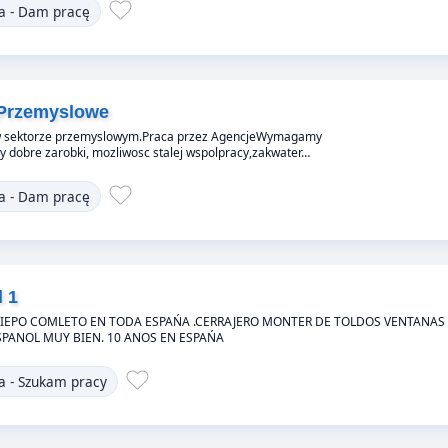
a - Dam pracę
e Przemyslowe
 w sektorze przemyslowym.Praca przez AgencjeWymagamy
 dobre zarobki, mozliwosc stalej wspolpracy,zakwater…
a - Dam pracę
l 1
TIEPO COMLETO EN TODA ESPAŃA .CERRAJERO MONTER DE TOLDOS VENTANAS
PANOL MUY BIEN. 10 ANOS EN ESPAŃA
a - Szukam pracy