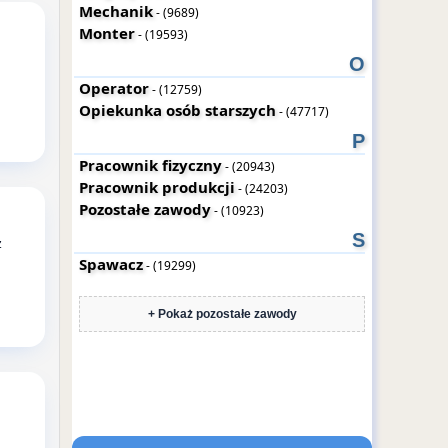
Mechanik
- (9689)
Monter
- (19593)
O
Operator
- (12759)
Opiekunka osób starszych
- (47717)
P
Pracownik fizyczny
- (20943)
Pracownik produkcji
- (24203)
Pozostałe zawody
- (10923)
S
z
Spawacz
- (19299)
+ Pokaż pozostałe zawody